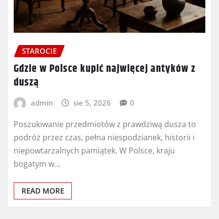
STAROCIE
Gdzie w Polsce kupić najwięcej antyków z
duszą
admin
sie 5, 2026
0
Poszukiwanie przedmiotów z prawdziwą dusza to
podróż przez czas, pełna niespodzianek, historii i
niepowtarzalnych pamiątek. W Polsce, kraju
bogatym w…
READ MORE