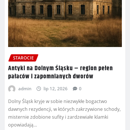
STAROCIE
Antyki na Dolnym Śląsku – region pełen
pałaców i zapomnianych dworów
admin
lip 12, 2026
0
Dolny Śląsk kryje w sobie niezwykłe bogactwo
dawnych rezydencji, w których zakrzywione schody,
misternie zdobione sufity i zardzewiałe klamki
opowiadają…