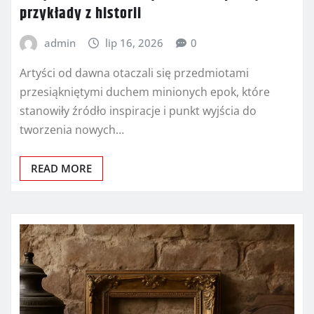
przykłady z historii
admin
lip 16, 2026
0
Artyści od dawna otaczali się przedmiotami
przesiąkniętymi duchem minionych epok, które
stanowiły źródło inspiracje i punkt wyjścia do
tworzenia nowych…
READ MORE