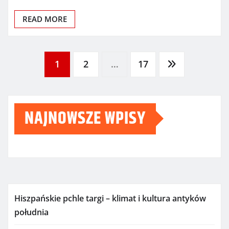
READ MORE
Stronicowanie
1
2
…
17
wpisów
NAJNOWSZE WPISY
Hiszpańskie pchle targi – klimat i kultura antyków
południa