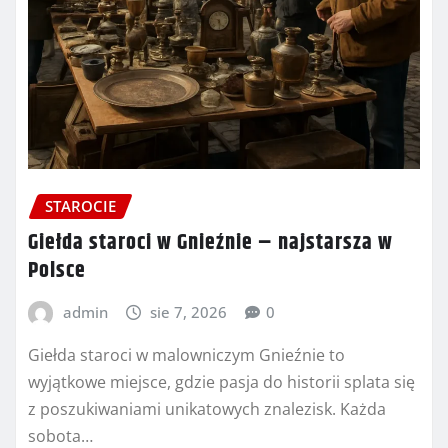
STAROCIE
Giełda staroci w Gnieźnie – najstarsza w
Polsce
admin
sie 7, 2026
0
Giełda staroci w malowniczym Gnieźnie to
wyjątkowe miejsce, gdzie pasja do historii splata się
z poszukiwaniami unikatowych znalezisk. Każda
sobota…