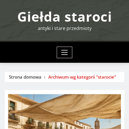
Przejdź
Giełda staroci
do
treści
antyki i stare przedmioty
Strona domowa
Archiwum wg kategorii "starocie"