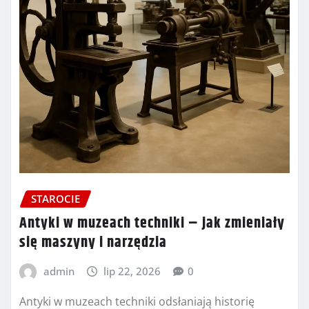
STAROCIE
Antyki w muzeach techniki – jak zmieniały
się maszyny i narzędzia
admin
lip 22, 2026
0
Antyki w muzeach techniki odsłaniają historię