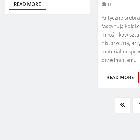
READ MORE
0
Antyczne srebr
fascynują kolek
miłośników sztuk
historyczna, art
materialna spra
przedmiotem…
READ MORE
Stronicowanie
wpisów