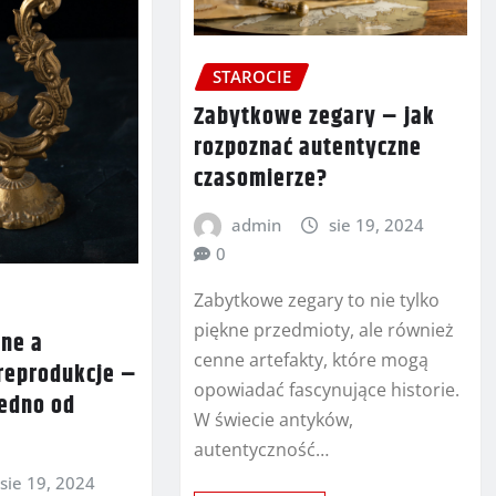
STAROCIE
Zabytkowe zegary – jak
rozpoznać autentyczne
czasomierze?
admin
sie 19, 2024
0
Zabytkowe zegary to nie tylko
piękne przedmioty, ale również
zne a
cenne artefakty, które mogą
reprodukcje –
opowiadać fascynujące historie.
jedno od
W świecie antyków,
autentyczność…
sie 19, 2024