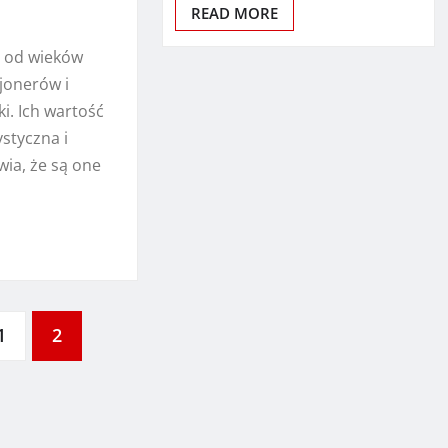
READ MORE
a od wieków
cjonerów i
i. Ich wartość
ystyczna i
wia, że są one
1
2