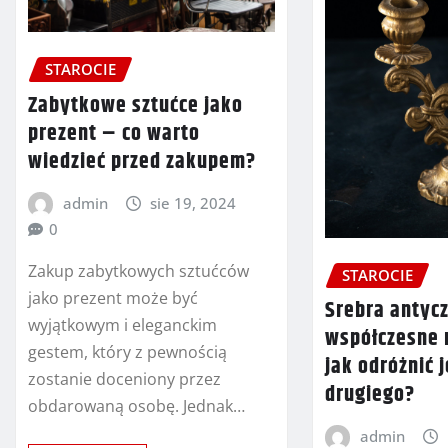
STAROCIE
Zabytkowe sztućce jako
prezent – co warto
wiedzieć przed zakupem?
admin
sie 19, 2024
0
Zakup zabytkowych sztućców
STAROCIE
jako prezent może być
Srebra antyc
wyjątkowym i eleganckim
współczesne 
gestem, który z pewnością
jak odróżnić 
zostanie doceniony przez
drugiego?
obdarowaną osobę. Jednak…
admin