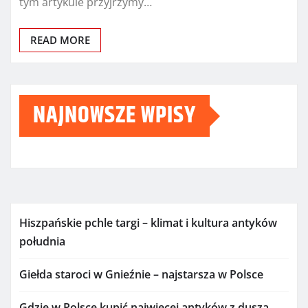
tym artykule przyjrzymy…
READ MORE
NAJNOWSZE WPISY
Hiszpańskie pchle targi – klimat i kultura antyków
południa
Giełda staroci w Gnieźnie – najstarsza w Polsce
Gdzie w Polsce kupić najwięcej antyków z duszą