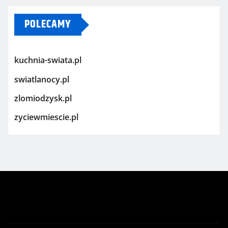
POLECAMY
kuchnia-swiata.pl
swiatlanocy.pl
zlomiodzysk.pl
zyciewmiescie.pl