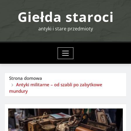
Przejdź
Giełda staroci
do
treści
antyki i stare przedmioty
Strona domowa
Antyki militarne – od szabli po zabytkowe
mundury