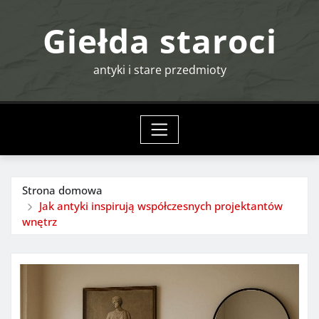
Przejdź
Giełda staroci
do
treści
antyki i stare przedmioty
Strona domowa
Jak antyki inspirują współczesnych projektantów
wnętrz