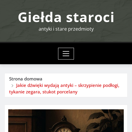
Przejdź
Giełda staroci
do
treści
antyki i stare przedmioty
Strona domowa
Jakie dźwięki wydają antyki – skrzypienie podłogi,
tykanie zegara, stukot porcelany