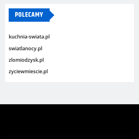
POLECAMY
kuchnia-swiata.pl
swiatlanocy.pl
zlomiodzysk.pl
zyciewmiescie.pl