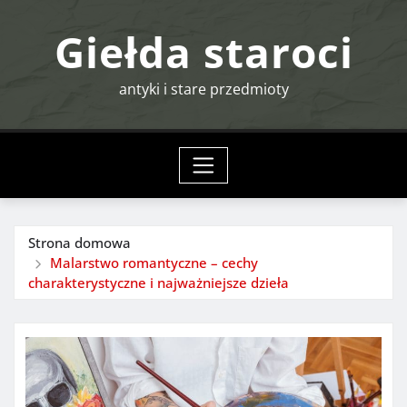
Przejdź
Giełda staroci
do
treści
antyki i stare przedmioty
Strona domowa
Malarstwo romantyczne – cechy
charakterystyczne i najważniejsze dzieła