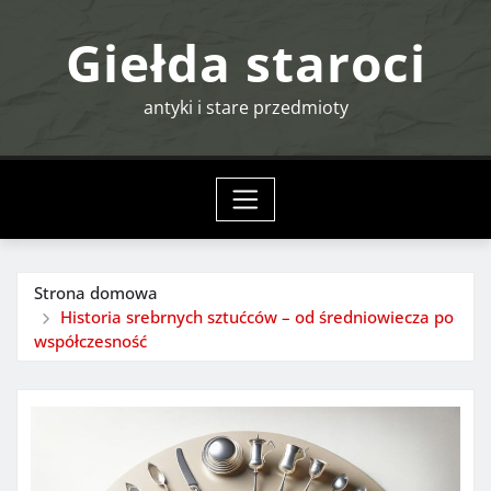
Przejdź
Giełda staroci
do
treści
antyki i stare przedmioty
Strona domowa
Historia srebrnych sztućców – od średniowiecza po
współczesność