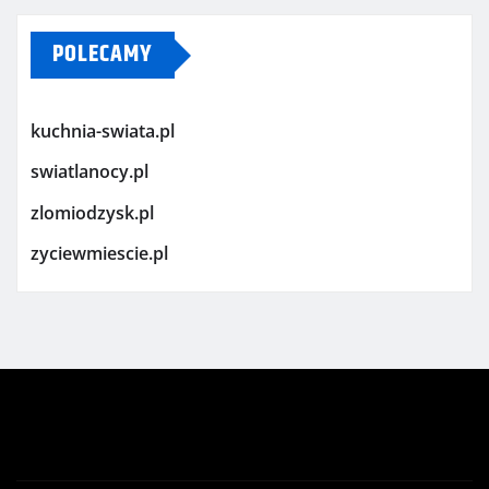
POLECAMY
kuchnia-swiata.pl
swiatlanocy.pl
zlomiodzysk.pl
zyciewmiescie.pl