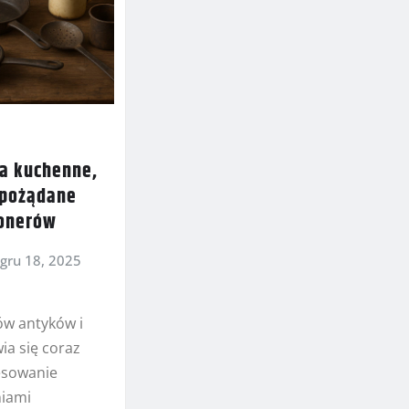
ia kuchenne,
 pożądane
jonerów
gru 18, 2025
ów antyków i
ia się coraz
esowanie
iami