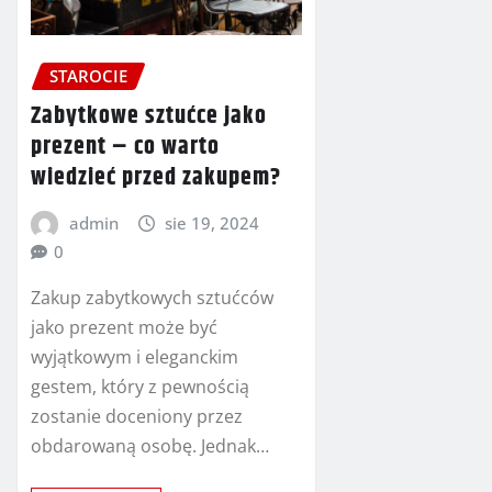
STAROCIE
Zabytkowe sztućce jako
prezent – co warto
wiedzieć przed zakupem?
admin
sie 19, 2024
0
Zakup zabytkowych sztućców
jako prezent może być
wyjątkowym i eleganckim
gestem, który z pewnością
zostanie doceniony przez
obdarowaną osobę. Jednak…