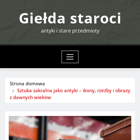
Przejdź
Giełda staroci
do
treści
antyki i stare przedmioty
Strona domowa
Sztuka sakralna jako antyki – ikony, rzeźby i obrazy
z dawnych wieków