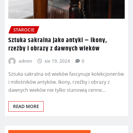
STAROCIE
Sztuka sakralna jako antyki – ikony,
rzeźby i obrazy z dawnych wieków
admin
sie 19, 2024
0
Sztuka sakralna od wieków fascynuje kolekcjonerów
i miłośników antyków. Ikony, rzeźby i obrazy z
dawnych wieków nie tylko stanowią cenne…
READ MORE