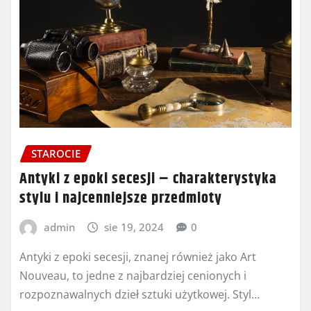
STAROCIE
Antyki z epoki secesji – charakterystyka
stylu i najcenniejsze przedmioty
admin
sie 19, 2024
0
Antyki z epoki secesji, znanej również jako Art
Nouveau, to jedne z najbardziej cenionych i
rozpoznawalnych dzieł sztuki użytkowej. Styl…