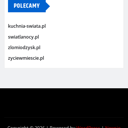
POLECAMY
kuchnia-swiata.pl
swiatlanocy.pl
zlomiodzysk.pl
zyciewmiescie.pl
Copyright © 2026 | Powered by
WordPress
|
Newsio