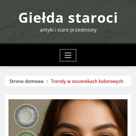
Przejdź
Giełda staroci
do
treści
antyki i stare przedmioty
Strona domowa
Trendy w soczewkach kolorowych