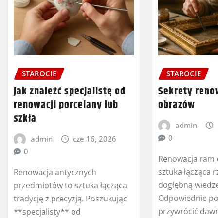
STAROCIE
STAROCIE
Jak znaleźć specjalistę od
Sekrety reno
renowacji porcelany lub
obrazów
szkła
admin
0
admin
cze 16, 2026
0
Renowacja ram 
sztuka łącząca r
Renowacja antycznych
dogłębną wiedzę
przedmiotów to sztuka łącząca
Odpowiednie po
tradycję z precyzją. Poszukując
przywrócić daw
**specjalisty** od