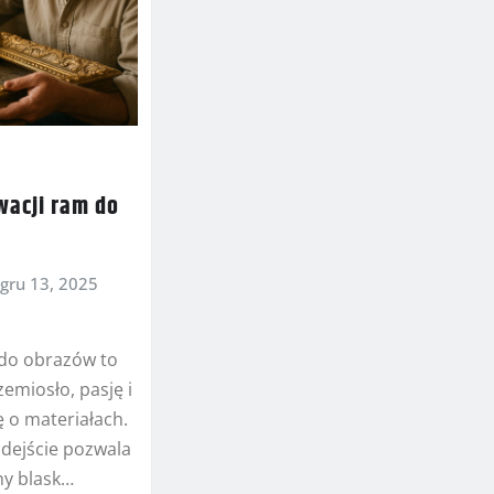
wacji ram do
gru 13, 2025
do obrazów to
zemiosło, pasję i
 o materiałach.
dejście pozwala
ny blask…