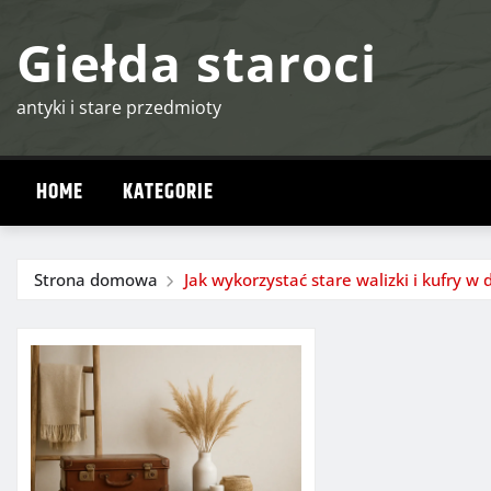
Przejdź
Giełda staroci
do
treści
antyki i stare przedmioty
HOME
KATEGORIE
Strona domowa
Jak wykorzystać stare walizki i kufry w