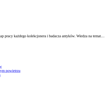
 etap pracy każdego kolekcjonera i badacza antyków. Wiedza na temat…
ów
nym powietrzu
ą