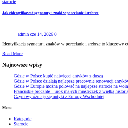
starocie
Jak zidentyfikować sygnatury i znaki w porcelanie i srebrze
admin
cze 14, 2026
0
Identyfikacja sygnatur i znaków w porcelanie i srebrze to kluczowy
Read More
Najnowsze wpisy
Gdzie w Polsce kupić najwięcej antyków z duszą
Gdzie w Polsce działają najlepsze pracownie renowacji antyk
Gdzie w Europie można polować na najlepsze starocie na wol
Francuskie brocante – urok małych miasteczek z wielką histori
Czym wyróżniają się antyki z Europy Wschodniej
Menu
Kategorie
Starocie