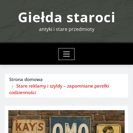
Przejdź
Giełda staroci
do
treści
antyki i stare przedmioty
Strona domowa
Stare reklamy i szyldy – zapomniane perełki
codzienności