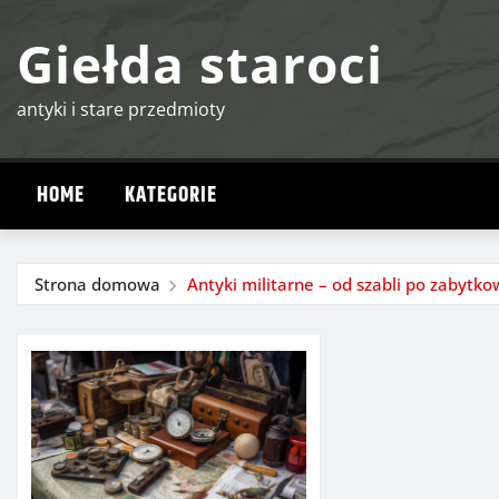
Przejdź
Giełda staroci
do
treści
antyki i stare przedmioty
HOME
KATEGORIE
Strona domowa
Antyki militarne – od szabli po zabyt