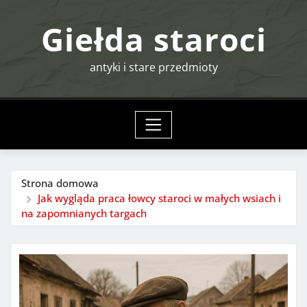
Przejdź
Giełda staroci
do
treści
antyki i stare przedmioty
Strona domowa
Jak wygląda praca łowcy staroci w małych wsiach i
na zapomnianych targach