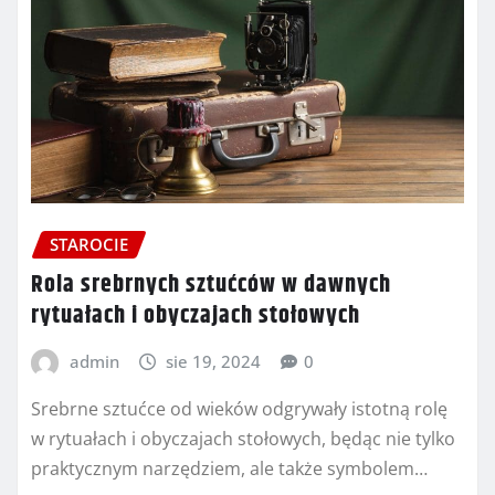
STAROCIE
Rola srebrnych sztućców w dawnych
rytuałach i obyczajach stołowych
admin
sie 19, 2024
0
Srebrne sztućce od wieków odgrywały istotną rolę
w rytuałach i obyczajach stołowych, będąc nie tylko
praktycznym narzędziem, ale także symbolem…