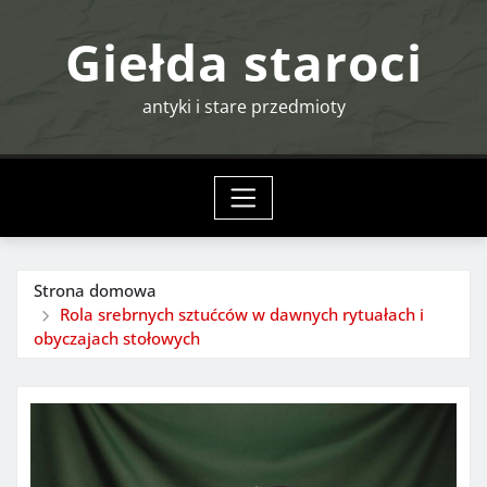
Przejdź
Giełda staroci
do
treści
antyki i stare przedmioty
Strona domowa
Rola srebrnych sztućców w dawnych rytuałach i
obyczajach stołowych