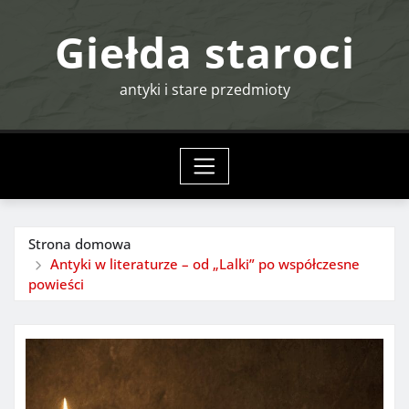
Przejdź
Giełda staroci
do
treści
antyki i stare przedmioty
Strona domowa
Antyki w literaturze – od „Lalki” po współczesne
powieści