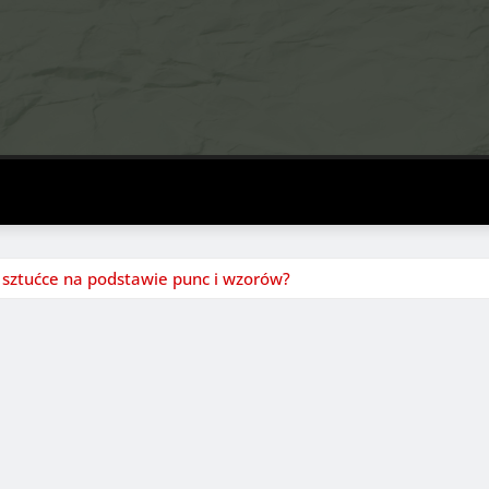
 sztućce na podstawie punc i wzorów?