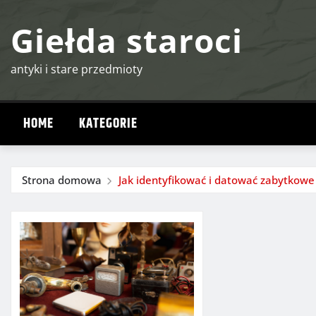
Przejdź
Giełda staroci
do
treści
antyki i stare przedmioty
HOME
KATEGORIE
Strona domowa
Jak identyfikować i datować zabytkowe