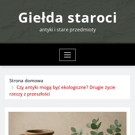
Przejdź
Giełda staroci
do
treści
antyki i stare przedmioty
Strona domowa
Czy antyki mogą być ekologiczne? Drugie życie
rzeczy z przeszłości