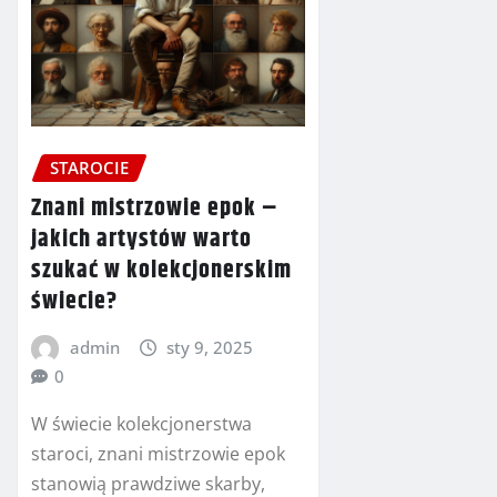
STAROCIE
Znani mistrzowie epok –
jakich artystów warto
szukać w kolekcjonerskim
świecie?
admin
sty 9, 2025
0
W świecie kolekcjonerstwa
staroci, znani mistrzowie epok
stanowią prawdziwe skarby,