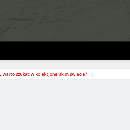
w warto szukać w kolekcjonerskim świecie?