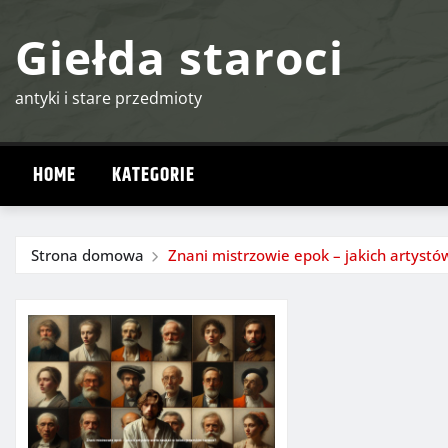
Przejdź
Giełda staroci
do
treści
antyki i stare przedmioty
HOME
KATEGORIE
Strona domowa
Znani mistrzowie epok – jakich artystó