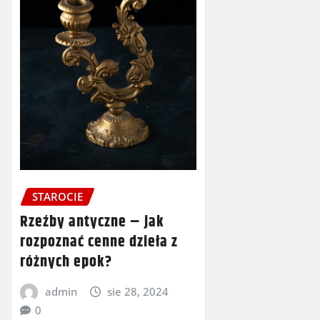
STAROCIE
Rzeźby antyczne – jak
rozpoznać cenne dzieła z
różnych epok?
admin
sie 28, 2024
0