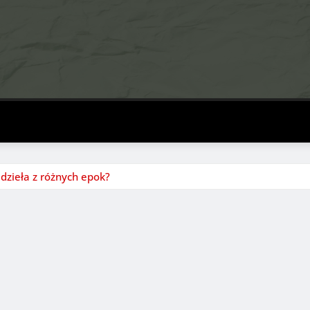
dzieła z różnych epok?