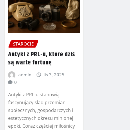
STAROCIE
Antyki z PRL-u, które dziś
są warte fortunę
admin
lis 3, 2025
0
Antyki z PRL-u stanowią
fascynujący ślad przemian
społecznych, gospodarczych i
estetycznych okresu minionej
epoki. Coraz częściej miłośnicy