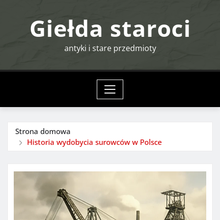
Przejdź
Giełda staroci
do
treści
antyki i stare przedmioty
Strona domowa
Historia wydobycia surowców w Polsce