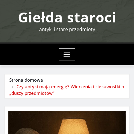
Przejdź
Giełda staroci
do
treści
antyki i stare przedmioty
Strona domowa
Czy antyki mają energię? Wierzenia i ciekawostki o
„duszy przedmiotów”