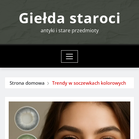
Przejdź
Giełda staroci
do
treści
antyki i stare przedmioty
Strona domowa
Trendy w soczewkach kolorowych