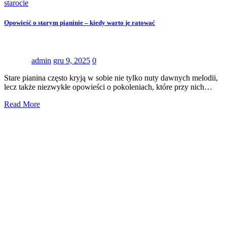
starocie
Opowieść o starym pianinie – kiedy warto je ratować
admin
gru 9, 2025
0
Stare pianina często kryją w sobie nie tylko nuty dawnych melodii,
lecz także niezwykłe opowieści o pokoleniach, które przy nich…
Read More