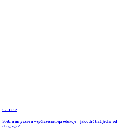
starocie
Srebra antyczne a współczesne reprodukcje – jak odróżnić jedno od
drugiego?