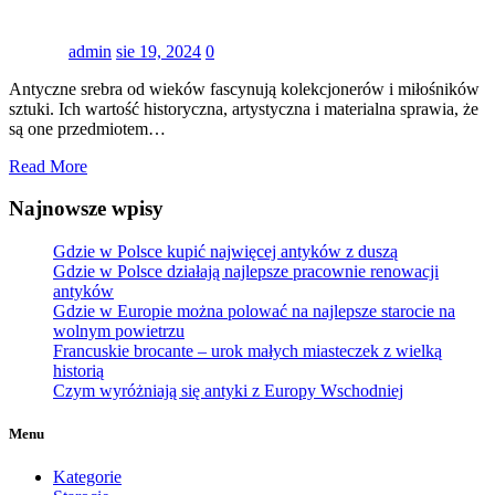
admin
sie 19, 2024
0
Antyczne srebra od wieków fascynują kolekcjonerów i miłośników
sztuki. Ich wartość historyczna, artystyczna i materialna sprawia, że
są one przedmiotem…
Read More
Najnowsze wpisy
Gdzie w Polsce kupić najwięcej antyków z duszą
Gdzie w Polsce działają najlepsze pracownie renowacji
antyków
Gdzie w Europie można polować na najlepsze starocie na
wolnym powietrzu
Francuskie brocante – urok małych miasteczek z wielką
historią
Czym wyróżniają się antyki z Europy Wschodniej
Menu
Kategorie