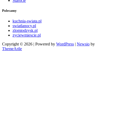
Starocie
Polecamy
kuchnia-swiata.pl
swiatlanocy.pl
zlomiodzysk.pl
zyciewmiescie.pl
Copyright © 2026 | Powered by
WordPress
|
Newsio
by
ThemeArile