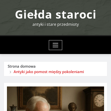
Przejdź
Giełda staroci
do
treści
antyki i stare przedmioty
Strona domowa
Antyki jako pomost między pokoleniami