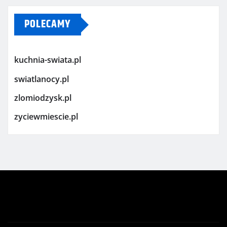
POLECAMY
kuchnia-swiata.pl
swiatlanocy.pl
zlomiodzysk.pl
zyciewmiescie.pl