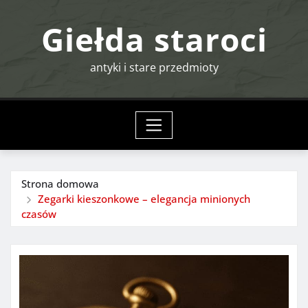
Przejdź
Giełda staroci
do
treści
antyki i stare przedmioty
Strona domowa
Zegarki kieszonkowe – elegancja minionych
czasów