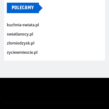
POLECAMY
kuchnia-swiata.pl
swiatlanocy.pl
zlomiodzysk.pl
zyciewmiescie.pl