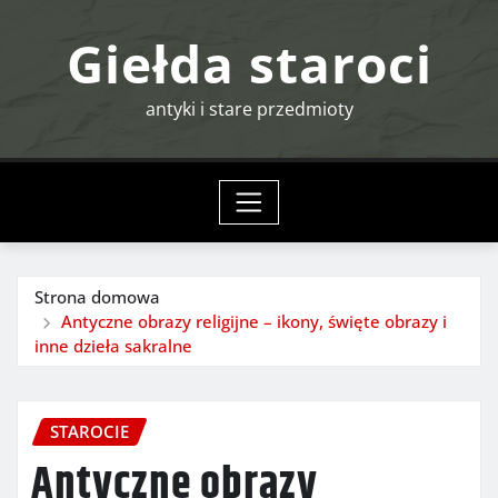
Przejdź
Giełda staroci
do
treści
antyki i stare przedmioty
Strona domowa
Antyczne obrazy religijne – ikony, święte obrazy i
inne dzieła sakralne
STAROCIE
Antyczne obrazy