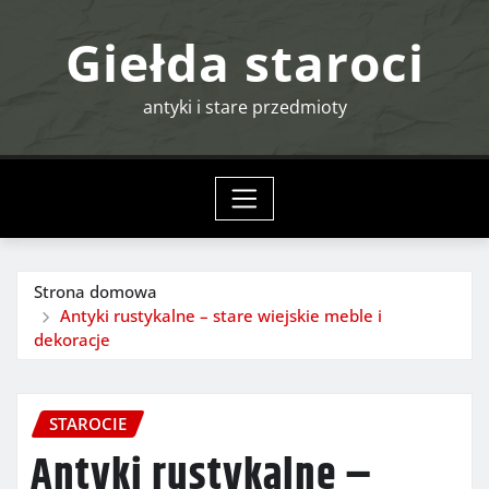
Przejdź
Giełda staroci
do
treści
antyki i stare przedmioty
Strona domowa
Antyki rustykalne – stare wiejskie meble i
dekoracje
STAROCIE
Antyki rustykalne –