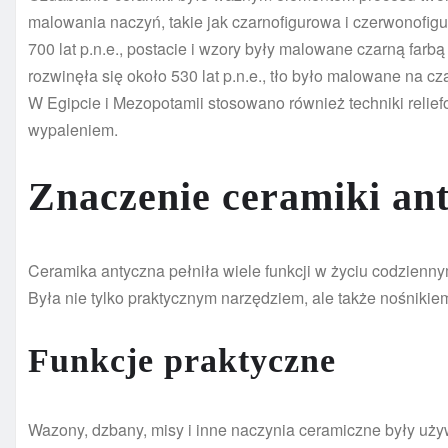
malowania naczyń, takie jak czarnofigurowa i czerwonofigu
700 lat p.n.e., postacie i wzory były malowane czarną farb
rozwinęła się około 530 lat p.n.e., tło było malowane na c
W Egipcie i Mezopotamii stosowano również techniki relie
wypaleniem.
Znaczenie ceramiki an
Ceramika antyczna pełniła wiele funkcji w życiu codziennym
Była nie tylko praktycznym narzędziem, ale także nośnikie
Funkcje praktyczne
Wazony, dzbany, misy i inne naczynia ceramiczne były uż