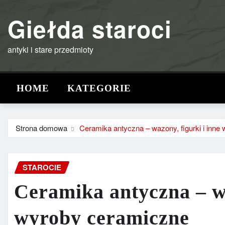
Przejdź
Giełda staroci
do
treści
antyki i stare przedmioty
HOME
KATEGORIE
Strona domowa
Ceramika antyczna – wazony, figurki i inne
STAROCIE
Ceramika antyczna – wa
wyroby ceramiczne