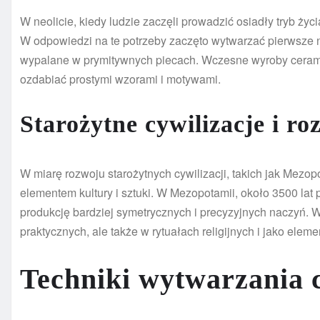
W neolicie, kiedy ludzie zaczęli prowadzić osiadły tryb ży
W odpowiedzi na te potrzeby zaczęto wytwarzać pierwsze n
wypalane w prymitywnych piecach. Wczesne wyroby ceramicz
ozdabiać prostymi wzorami i motywami.
Starożytne cywilizacje i r
W miarę rozwoju starożytnych cywilizacji, takich jak Mezop
elementem kultury i sztuki. W Mezopotamii, około 3500 lat 
produkcję bardziej symetrycznych i precyzyjnych naczyń. 
praktycznych, ale także w rytuałach religijnych i jako elem
Techniki wytwarzania 