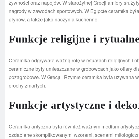
żywności oraz napojów. W starożytnej Grecji amfory służył
nagrody w zawodach sportowych. W Egipcie ceramika był
płynów, a także jako naczynia kuchenne.
Funkcje religijne i rytualn
Ceramika odgrywała ważną rolę w rytuałach religijnych i
ceramiczne były umieszczane w grobowcach jako ofiary dla
pozagrobowe. W Grecji i Rzymie ceramika była używana w c
prochy zmarłych.
Funkcje artystyczne i deko
Ceramika antyczna była również ważnym medium artystyczn
ozdabiane skomplikowanymi wzorami, scenami mitologiczny