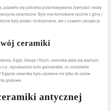
cia, pojawiła się potrzeba przechowywania żywności i wody.
aczynia ceramiczne. Były one formowane ręcznie z gliny i
ne były proste i funkcjonalne, ale z czasem zaczęto je
ozwój ceramiki
otamia, Egipt, Grecja i Rzym, ceramika stała się ważnym
p.n.e., wynaleziono koło garncarskie, co umożliwiło
W Egipcie ceramika była używana nie tylko do celów
enty grobowe.
ceramiki antycznej