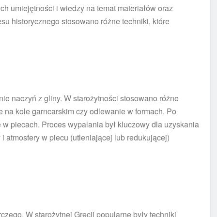
 umiejętności i wiedzy na temat materiałów oraz
su historycznego stosowano różne techniki, które
e naczyń z gliny. W starożytności stosowano różne
e na kole garncarskim czy odlewanie w formach. Po
 w piecach. Proces wypalania był kluczowy dla uzyskania
 i atmosfery w piecu (utleniającej lub redukującej)
ego. W starożytnej Grecji popularne były techniki