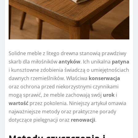
Solidne meble z litego drewna stanowią prawdziwy
skarb dla miłośników
antyków
. Ich unikalna
patyna
i kunsztowne zdobienia świadczą o umiejętnościach
dawnych rzemieślników. Właściwa
konserwacja
oraz ochrona przed niekorzystnymi czynnikami
mogą sprawić, że meble zachowają swój
urok
i
wartość
przez pokolenia. Niniejszy artykuł omawia
najważniejsze metody oraz praktyczne porady
dotyczące pielęgnacji oraz
renowacji
.