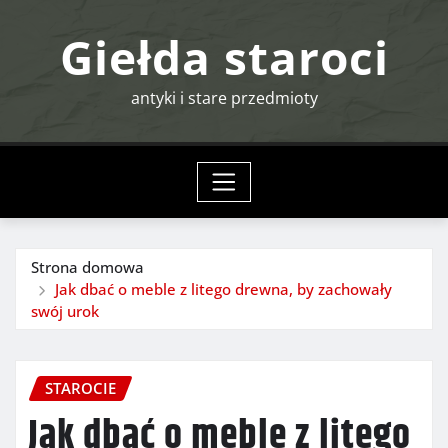
Przejdź
Giełda staroci
do
treści
antyki i stare przedmioty
Strona domowa
Jak dbać o meble z litego drewna, by zachowały
swój urok
STAROCIE
Jak dbać o meble z litego