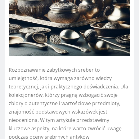
Rozpoznawanie zabytkowych sreber to
umiejętność, która wymaga zarówno wiedzy
teoretycznej, jak i praktycznego doświadczenia. Dla
kolekcjonerów, którzy pragną wzbogacić swoje
zbiory o autentyczne i wartościowe przedmioty,
znajomość podstawowych wskazówek jest
nieoceniona. W tym artykule przedstawimy
kluczowe aspekty, na które warto zwrócić uwagę
podczas oceny srebrnych antyków.