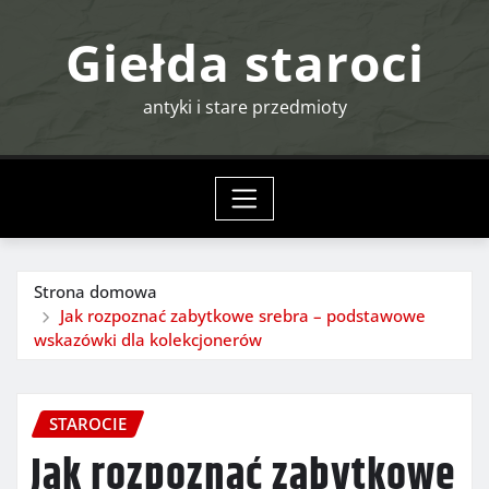
Przejdź
Giełda staroci
do
treści
antyki i stare przedmioty
Strona domowa
Jak rozpoznać zabytkowe srebra – podstawowe
wskazówki dla kolekcjonerów
STAROCIE
Jak rozpoznać zabytkowe