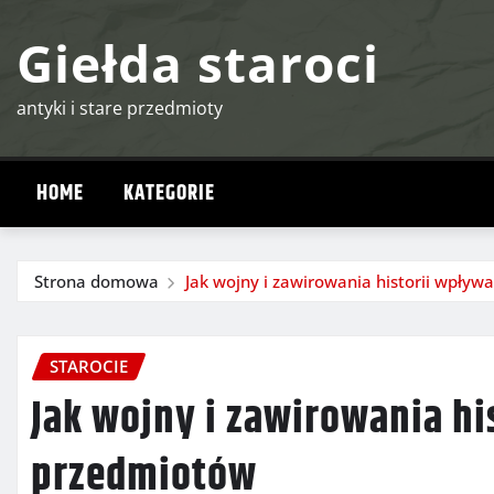
Przejdź
Giełda staroci
do
treści
antyki i stare przedmioty
HOME
KATEGORIE
Strona domowa
Jak wojny i zawirowania historii wpływ
STAROCIE
Jak wojny i zawirowania hi
przedmiotów