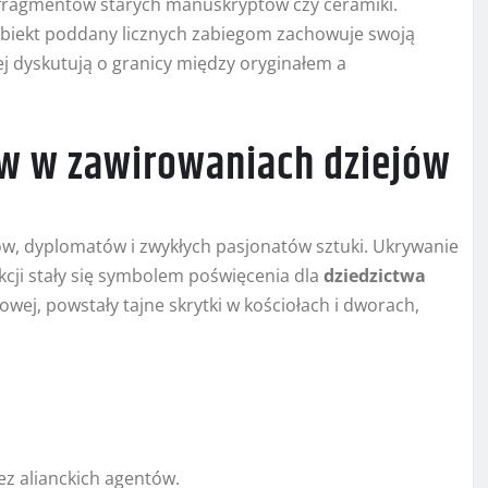
h fragmentów starych manuskryptów czy ceramiki.
obiekt poddany licznych zabiegom zachowuje swoją
j dyskutują o granicy między oryginałem a
ów w zawirowaniach dziejów
ów, dyplomatów i zwykłych pasjonatów sztuki. Ukrywanie
cji stały się symbolem poświęcenia dla
dziedzictwa
owej, powstały tajne skrytki w kościołach i dworach,
ez alianckich agentów.