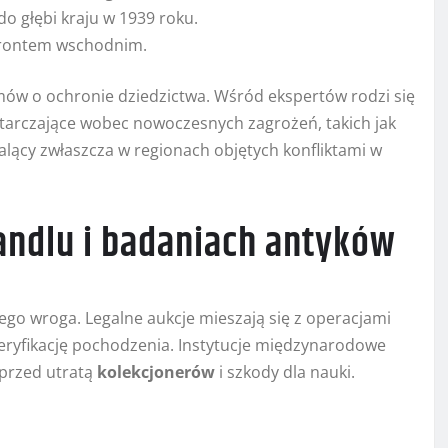
o głębi kraju w 1939 roku.
d frontem wschodnim.
mów o ochronie dziedzictwa. Wśród ekspertów rodzi się
tarczające wobec nowoczesnych zagrożeń, takich jak
palący zwłaszcza w regionach objętych konfliktami w
ndlu i badaniach antyków
ego wroga. Legalne aukcje mieszają się z operacjami
weryfikację pochodzenia. Instytucje międzynarodowe
 przed utratą
kolekcjonerów
i szkody dla nauki.