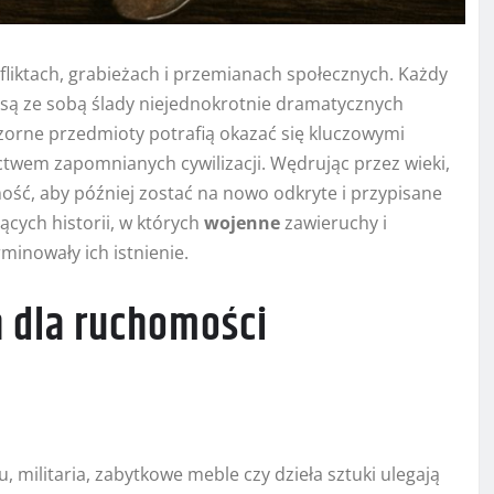
nfliktach, grabieżach i przemianach społecznych. Każdy
osą ze sobą ślady niejednokrotnie dramatycznych
ozorne przedmioty potrafią okazać się kluczowymi
twem zapomnianych cywilizacji. Wędrując przez wieki,
samość, aby później zostać na nowo odkryte i przypisane
ących historii, w których
wojenne
zawieruchy i
inowały ich istnienie.
h dla ruchomości
 militaria, zabytkowe meble czy dzieła sztuki ulegają