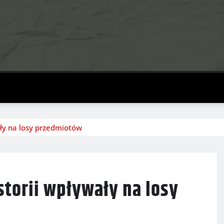
ały na losy przedmiotów
storii wpływały na losy