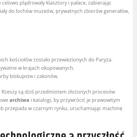
celowo plądrowały klasztory i pałace, zabierając
fiały do lochów muzeów, prywatnych zbiorów generałów,
ich kościołów zostało przewiezionych do Paryża.
prywatne w krajach okupowanych.
arby biskupstw i zakonów.
ej Rzeszy są dziś przedmiotem złożonych procesów
dowe
archiwa
i katalogi, by przywrócić je prawowitym
h lub przepada w czarnym rynku, uruchamiając machinę