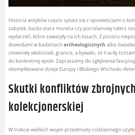
Historia antyków często splata się z opowieściami o ko
zabytek, każda stara moneta czy porcelanowy talerz ni
wydarzeń, które zaważyły na ich losach. Z pozoru niep
dowodami w badaniach
archeologicznych
albo świadec
zmieniały właścicieli, granice, a bywało, że traciły toż
do konkretnej epoki. Zapraszamy do zgłębienia fascynuj
skomplikowane dzieje Europy i Bliskiego Wschodu determ
Skutki konfliktów zbrojnyc
kolekcjonerskiej
W trakcie wielkich wojen przedmioty codziennego użytku,