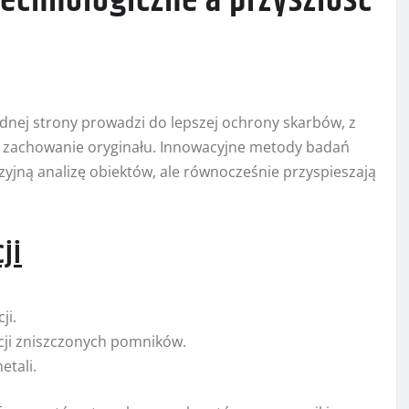
technologiczne a przyszłość
jednej strony prowadzi do lepszej ochrony skarbów, z
ją zachowanie oryginału. Innowacyjne metody badań
yjną analizę obiektów, ale równocześnie przyspieszają
ji
ji.
cji zniszczonych pomników.
etali.