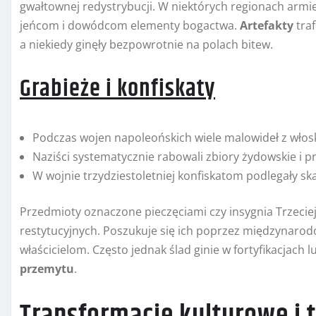
gwałtownej redystrybucji. W niektórych regionach armie 
jeńcom i dowódcom elementy bogactwa.
Artefakty
tra
a niekiedy ginęły bezpowrotnie na polach bitew.
Grabieże i konfiskaty
Podczas wojen napoleońskich wiele malowideł z włosk
Naziści systematycznie rabowali zbiory żydowskie i 
W wojnie trzydziestoletniej konfiskatom podlegały sk
Przedmioty oznaczone pieczęciami czy insygnia Trzeci
restytucyjnych. Poszukuje się ich poprzez międzynaro
właścicielom. Często jednak ślad ginie w fortyfikacjac
przemytu
.