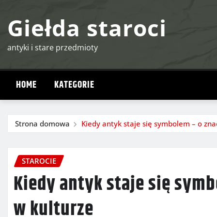
Przejdź
Giełda staroci
do
treści
antyki i stare przedmioty
HOME
KATEGORIE
Strona domowa
Kiedy antyk staje się symbolem – o zna
STAROCIE
Kiedy antyk staje się sym
w kulturze