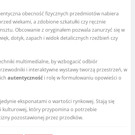
autentyczna obecność fizycznych przedmiotów nabiera
przed wiekami, a zdobione szkatułki czy ręcznie
nsztu. Obcowanie z oryginałem pozwala zanurzyć się w
ięk, dotyk, zapach i widok detalicznych rzeźbień czy
techniki multimedialne, by wzbogacić odbiór
przewodniki i interaktywne wystawy tworzą przestrzeń, w
 ich
autentyczność
i rolę w formułowaniu opowieści o
jedynie eksponatami o wartości rynkowej. Stają się
ci kulturowej, który przypomina o potrzebie
cizny pozostawionej przez przodków.