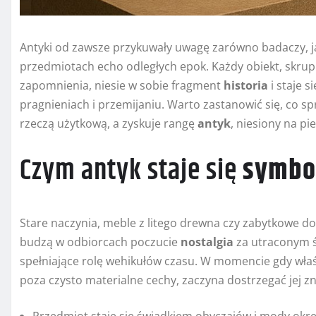
Antyki od zawsze przykuwały uwagę zarówno badaczy, ja
przedmiotach echo odległych epok. Każdy obiekt, skru
zapomnienia, niesie w sobie fragment
historia
i staje s
pragnieniach i przemijaniu. Warto zastanowić się, co sp
rzeczą użytkową, a zyskuje rangę
antyk
, niesiony na pi
Czym antyk staje się
symbo
Stare naczynia, meble z litego drewna czy zabytkowe
budzą w odbiorcach poczucie
nostalgia
za utraconym św
spełniające rolę wehikułów czasu. W momencie gdy właś
poza czysto materialne cechy, zaczyna dostrzegać jej 