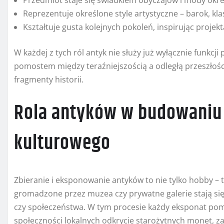
Przedmiot staje się świadkiem obyczajów i mody okr
Reprezentuje określone style artystyczne – barok, kla
Kształtuje gusta kolejnych pokoleń, inspirując projek
W każdej z tych ról antyk nie służy już wyłącznie funkcj
pomostem między teraźniejszością a odległą przeszłością
fragmenty historii.
Rola antyków w budowani
kulturowego
Zbieranie i eksponowanie antyków to nie tylko hobby – t
gromadzone przez muzea czy prywatne galerie stają si
czy społeczeństwa. W tym procesie każdy eksponat po
społeczności lokalnych odkrycie starożytnych monet, 