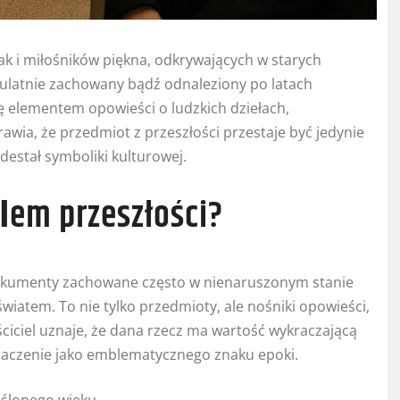
k i miłośników piękna, odkrywających w starych
pulatnie zachowany bądź odnaleziony po latach
ię elementem opowieści o ludzkich dziełach,
rawia, że przedmiot z przeszłości przestaje być jedynie
edestał symboliki kulturowej.
l
em przeszłości?
 dokumenty zachowane często w nienaruszonym stanie
iatem. To nie tylko przedmioty, ale nośniki opowieści,
ciciel uznaje, że dana rzecz ma wartość wykraczającą
znaczenie jako emblematycznego znaku epoki.