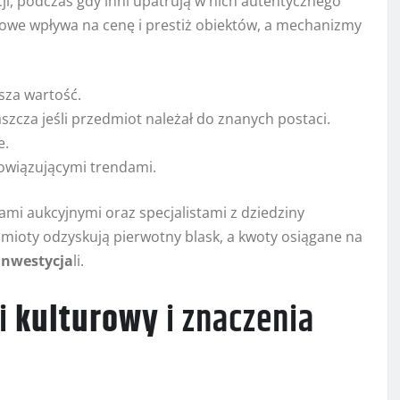
cji, podczas gdy inni upatrują w nich autentycznego
kowe wpływa na cenę i prestiż obiektów, a mechanizmy
sza wartość.
szcza jeśli przedmiot należał do znanych postaci.
e.
bowiązującymi trendami.
mi aukcyjnymi oraz specjalistami z dziedziny
dmioty odzyskują pierwotny blask, a kwoty osiągane na
inwestycja
li.
ji
kulturowy
i znaczenia