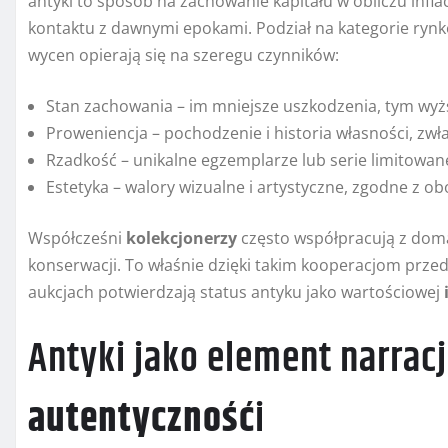
antyki to sposób na zachowanie kapitału w obliczu infla
kontaktu z dawnymi epokami. Podział na kategorie ryn
wycen opierają się na szeregu czynników:
Stan zachowania – im mniejsze uszkodzenia, tym wyż
Proweniencja – pochodzenie i historia własności, zwła
Rzadkość – unikalne egzemplarze lub serie limitowan
Estetyka – walory wizualne i artystyczne, zgodne z o
Współcześni
kolekcjonerzy
często współpracują z doma
konserwacji. To właśnie dzięki takim kooperacjom prze
aukcjach potwierdzają status antyku jako wartościowej
Antyki jako element narrac
autentyczność
i