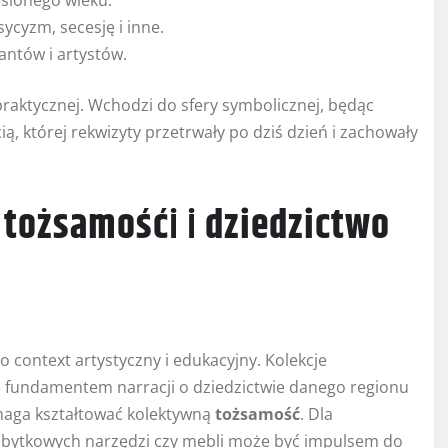
eślonego wieku.
sycyzm, secesję i inne.
tantów i artystów.
i praktycznej. Wchodzi do sfery symbolicznej, będąc
, której rekwizyty przetrwały po dziś dzień i zachowały
u
tożsamość
i i
dziedzictwo
o context artystyczny i edukacyjny. Kolekcje
ę fundamentem narracji o dziedzictwie danego regionu
maga kształtować kolektywną
tożsamość
. Dla
zabytkowych narzędzi czy mebli może być impulsem do