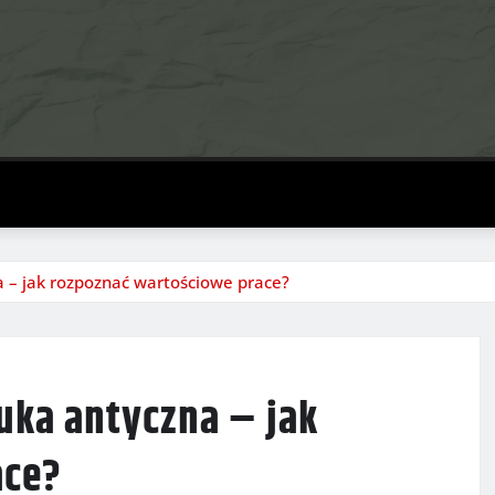
 – jak rozpoznać wartościowe prace?
uka antyczna – jak
ace?