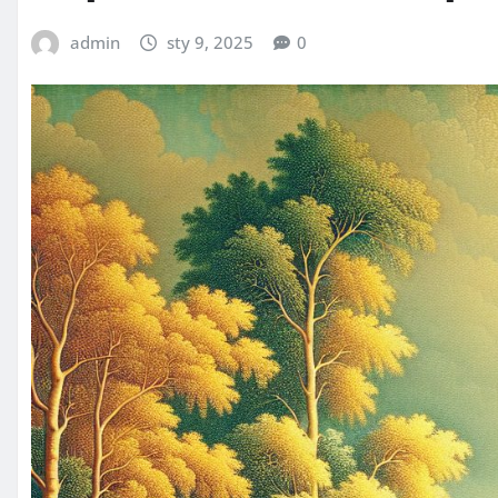
admin
sty 9, 2025
0