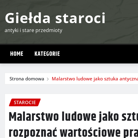
Przejdź
Giełda staroci
do
treści
antyki i stare przedmioty
HOME
KATEGORIE
Strona domowa
Malarstwo ludowe jako sztuka antyczna
STAROCIE
Malarstwo ludowe jako szt
rozpoznać wartościowe pr