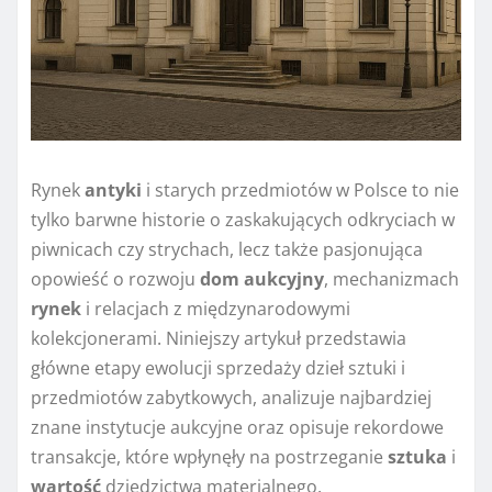
Rynek
antyki
i starych przedmiotów w Polsce to nie
tylko barwne historie o zaskakujących odkryciach w
piwnicach czy strychach, lecz także pasjonująca
opowieść o rozwoju
dom aukcyjny
, mechanizmach
rynek
i relacjach z międzynarodowymi
kolekcjonerami. Niniejszy artykuł przedstawia
główne etapy ewolucji sprzedaży dzieł sztuki i
przedmiotów zabytkowych, analizuje najbardziej
znane instytucje aukcyjne oraz opisuje rekordowe
transakcje, które wpłynęły na postrzeganie
sztuka
i
wartość
dziedzictwa materialnego.