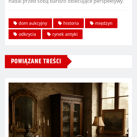
nadal przed sobą bardzo obiecujące perspektywy.
dom aukcyjny
historia
międzyn
odkrycia
rynek antyki
POWIĄZANE TREŚCI