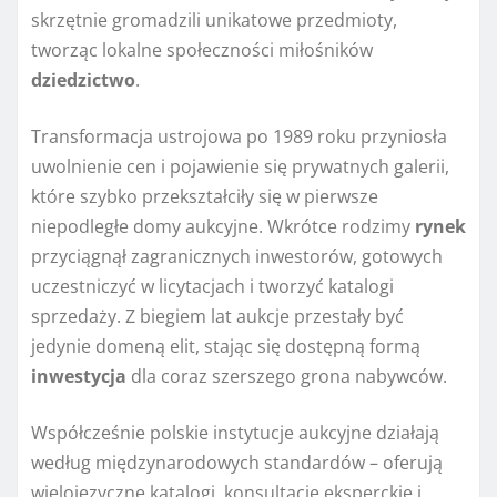
skrzętnie gromadzili unikatowe przedmioty,
tworząc lokalne społeczności miłośników
dziedzictwo
.
Transformacja ustrojowa po 1989 roku przyniosła
uwolnienie cen i pojawienie się prywatnych galerii,
które szybko przekształciły się w pierwsze
niepodległe domy aukcyjne. Wkrótce rodzimy
rynek
przyciągnął zagranicznych inwestorów, gotowych
uczestniczyć w licytacjach i tworzyć katalogi
sprzedaży. Z biegiem lat aukcje przestały być
jedynie domeną elit, stając się dostępną formą
inwestycja
dla coraz szerszego grona nabywców.
Współcześnie polskie instytucje aukcyjne działają
według międzynarodowych standardów – oferują
wielojęzyczne katalogi, konsultacje eksperckie i