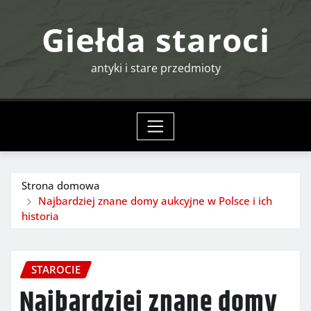
Przejdź
Giełda staroci
do
treści
antyki i stare przedmioty
Strona domowa
Najbardziej znane domy aukcyjne w Polsce i ich
historia
STAROCIE
Najbardziej znane domy