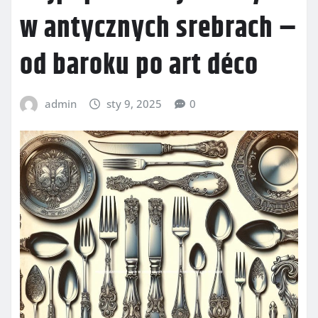
w antycznych srebrach –
od baroku po art déco
admin
sty 9, 2025
0