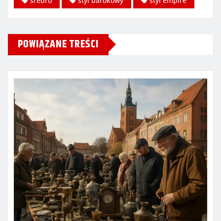
srebro
styl barokowy
styl empire
POWIĄZANE TREŚCI