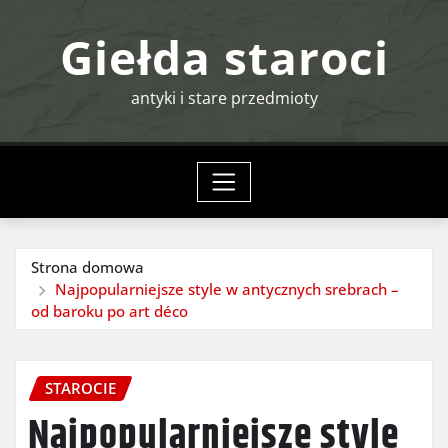
Przejdź
Giełda staroci
do
treści
antyki i stare przedmioty
Strona domowa
Najpopularniejsze style w antycznych srebrach –
od baroku po art déco
STAROCIE
Najpopularniejsze style