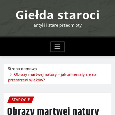
Przejdź
Giełda staroci
do
treści
antyki i stare przedmioty
Strona domowa
Obrazy martwej natury – jak zmieniały się na
przestrzeni wieków?
STAROCIE
Obrazy martwej natury