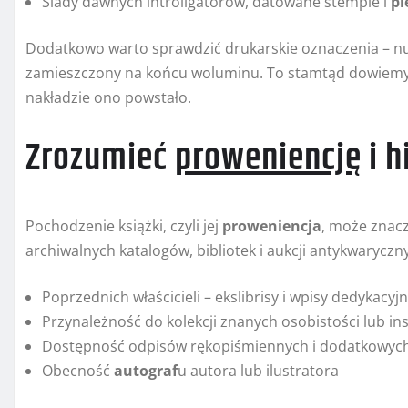
Ślady dawnych introligatorów, datowane stemple i
pi
Dodatkowo warto sprawdzić drukarskie oznaczenia – nu
zamieszczony na końcu woluminu. To stamtąd dowiemy 
nakładzie ono powstało.
Zrozumieć
proweniencję
i h
Pochodzenie książki, czyli jej
proweniencja
, może znac
archiwalnych katalo­gów, bibliotek i aukcji antykwarycz
Poprzednich właścicieli – ekslibrisy i wpisy dedykacyj
Przynależność do kolekcji znanych osobistości lub ins
Dostępność odpisów rękopiśmiennych i dodatkowych
Obecność
autograf
u autora lub ilustratora