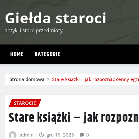
Przejdź
Giełda staroci
do
treści
antyki i stare przedmioty
HOME
KATEGORIE
Strona domowa
Stare książki – jak rozpoznać cenny eg
STAROCIE
Stare książki – jak rozpoz
admin
gru 16, 2025
0