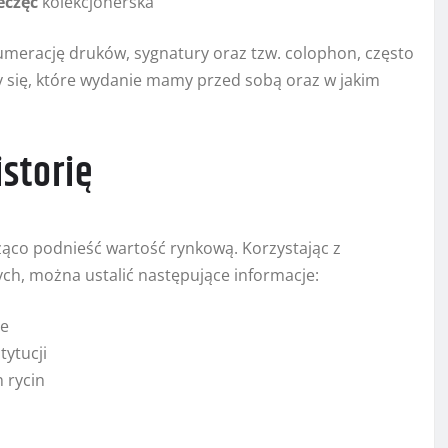
eczęć
kolekcjonerska
merację druków, sygnatury oraz tzw. colophon, często
się, które wydanie mamy przed sobą oraz w jakim
istorię
ząco podnieść wartość rynkową. Korzystając z
nych, można ustalić następujące informacje:
ne
tytucji
 rycin