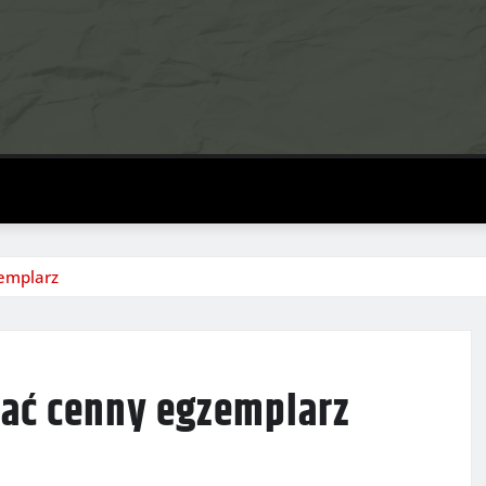
zemplarz
nać cenny egzemplarz