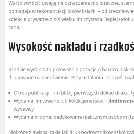
Warto zwrócić uwagę na oznaczenia biblioteczne, stempl
pomagają w rekonstrukcji losów książki – od średniowiec
kolekcje prywatne z XIX wieku. Im czystsza i lepiej ud
cena.
Wysokość
nakład
u i rzadkoś
Rzadkie wydania to przeważnie pozycje o bardzo niski
drukowane na zamówienie. Przy ustalaniu rzadkości nal
Okres publikacji – im bliżej pierwszych dekad druku
Wydania limitowane lub kolekcjonerskie –
limitowan
wydawcy
Wydania próbne, dedykowane nielicznym osobom (tzw
Niektóre zjawiska, takie jak druk podręczników szkolny