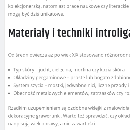
kolekcjonerską, natomiast prace naukowe czy literacki
mogą być dziś unikatowe.
Materiały i techniki introli
Od średniowiecza aż po wiek XIX stosowano różnorodne
Typ skóry – jucht, cielęcina, morfina czy kozia skóra
Okładziny pergaminowe – proste lub bogato zdobion
System szycia – mostki, jedwabne nici, liczne przody i
Obecność metalowych elementów, zatrzasków czy ro
Rzadkim uzupełnieniem są ozdobne wklejki z malowidł
dekoracyjne grawerunki. Warto też sprawdzić, czy okład
nadpisują wiek oprawy, a nie zawartości.