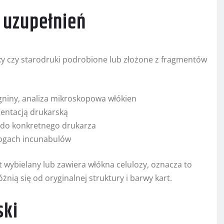
 uzupełnień
t
y czy starodruki podrobione lub złożone z fragmentów
niny, analiza mikroskopowa włókien
entacją drukarską
a do konkretnego drukarza
logach incunabulów
jest wybielany lub zawiera włókna celulozy, oznacza to
żnią się od oryginalnej struktury i barwy kart.
ski