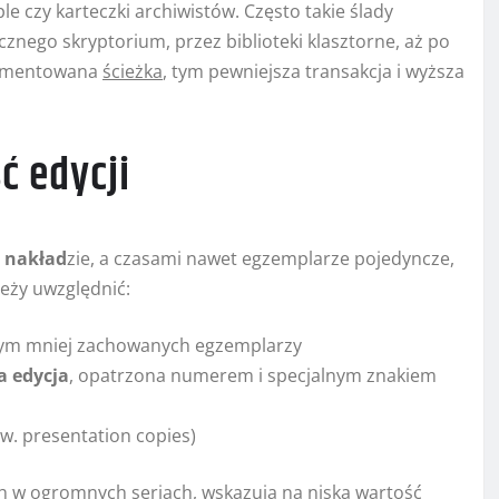
e czy karteczki archiwistów. Często takie ślady
znego skryptorium, przez biblioteki klasztorne, aż po
okumentowana
ścieżka
, tym pewniejsza transakcja i wyższa
ć edycji
m
nakład
zie, a czasami nawet egzemplarze pojedyncze,
eży uwzględnić:
, tym mniej zachowanych egzemplarzy
a edycja
, opatrzona numerem i specjalnym znakiem
. presentation copies)
ch w ogromnych seriach, wskazują na niską wartość