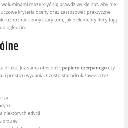
i woluminami może kryć się prawdziwy klejnot. Aby nie
uczowe kryteria oceny oraz zastosować praktyczne
ak rozpoznać cenny stary tom, jakie elementy decydują
ub oględzin.
gólne
ika druku. Już sama obecność
papieru czerpanego
czy
 i prestiżu wydania. Często starodruk zawiera też
arza
orytu
 niektórych edycji
 płótnie