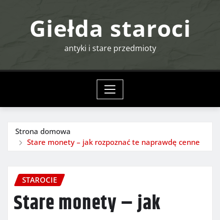
Przejdź
Giełda staroci
do
treści
antyki i stare przedmioty
Strona domowa
Stare monety – jak rozpoznać te naprawdę cenne
STAROCIE
Stare monety – jak