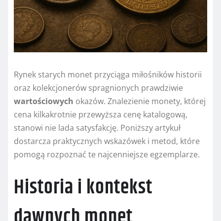
Rynek starych monet przyciąga miłośników historii
oraz kolekcjonerów spragnionych prawdziwie
wartościowych
okazów. Znalezienie monety, której
cena kilkakrotnie przewyższa cenę katalogową,
stanowi nie lada satysfakcję. Poniższy artykuł
dostarcza praktycznych wskazówek i metod, które
pomogą rozpoznać te najcenniejsze egzemplarze.
Historia i kontekst
dawnych monet