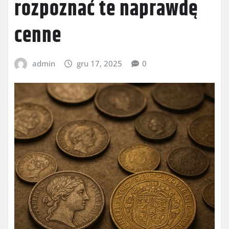
rozpoznać te naprawdę
cenne
admin
gru 17, 2025
0