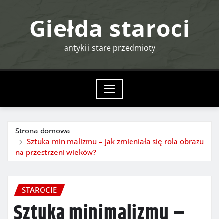
Przejdź
Giełda staroci
do
treści
antyki i stare przedmioty
Strona domowa
Sztuka minimalizmu – jak zmieniała się rola obrazu
na przestrzeni wieków?
STAROCIE
Sztuka minimalizmu –