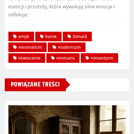
esencji i prostoty, które wywołują silne emocje i
refleksje.
antyk
barok
Donald
minimalizm
modernizm
oświecenie
renesans
romantyzm
POWIĄZANE TREŚCI