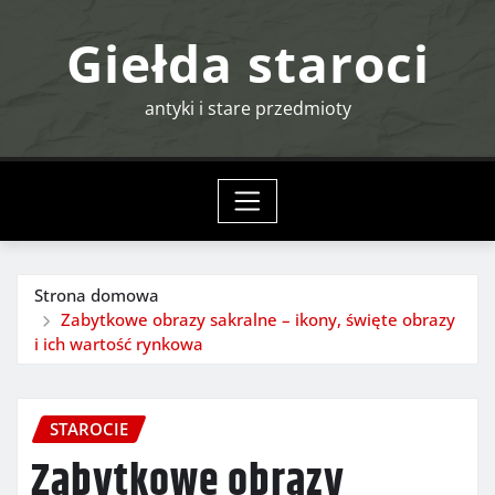
Przejdź
Giełda staroci
do
treści
antyki i stare przedmioty
Strona domowa
Zabytkowe obrazy sakralne – ikony, święte obrazy
i ich wartość rynkowa
STAROCIE
Zabytkowe obrazy