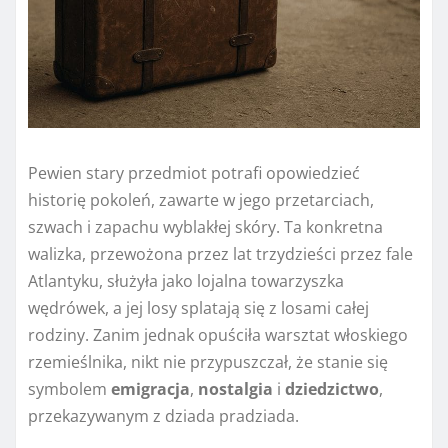
Pewien stary przedmiot potrafi opowiedzieć
historię pokoleń, zawarte w jego przetarciach,
szwach i zapachu wyblakłej skóry. Ta konkretna
walizka, przewożona przez lat trzydzieści przez fale
Atlantyku, służyła jako lojalna towarzyszka
wędrówek, a jej losy splatają się z losami całej
rodziny. Zanim jednak opuściła warsztat włoskiego
rzemieślnika, nikt nie przypuszczał, że stanie się
symbolem
emigracja
,
nostalgia
i
dziedzictwo
,
przekazywanym z dziada pradziada.