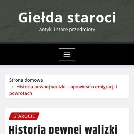
Przejdź
Giełda staroci
do
treści
antyki i stare przedmioty
Strona domowa
Historia pewnej walizki – opowieść o emigracji i
powrotach
STAROCIE
Historia pewnej walizki