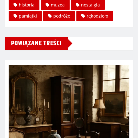
historia
muzea
nostalgia
pamiątki
podróże
rękodzieło
POWIĄZANE TREŚCI