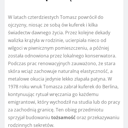
W latach czterdziestych Tomasz powrócił do
ojczyzny, niosąc ze sobą ów kuferek i kilka
świadectw dawnego życia. Przez kolejne dekady
walizka krążyła w rodzinie, ucierpiała nieco od
wilgoci w piwnicznym pomieszczeniu, a później
została odnowiona przez lokalnego konserwatora.
Podczas prac renowacyjnych zauważono, że stara
skóra wciąż zachowuje naturalną elastyczność, a
metalowe okucia jedynie lekko złapała patyna. W
1978 roku wnuk Tomasza zabrał kuferek do Berlina,
kontynuując rytuał wręczania go każdemu
emigrantowi, który wychodził na studia lub do pracy
za zachodnią granicę. Ten obieg przedmiotu
sprzyjał budowaniu
tożsamość
oraz przekazywaniu
rodzinnych sekretów.